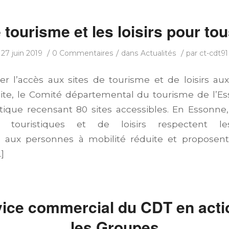
 tourisme et les loisirs pour tou
/
/
/
27 juin 2019
0 Commentaires
dans
Actualités
par
ct-cdt91
iter l’accès aux sites de tourisme et de loisirs a
uite, le Comité départemental du tourisme de l’Es
tique recensant 80 sites accessibles. En Essonne,
 touristiques et de loisirs respectent le
té aux personnes à mobilité réduite et proposent
]
vice commercial du CDT en acti
les Groupes