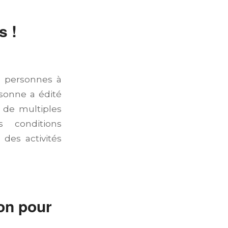
s !
ux personnes à
sonne a édité
 de multiples
s conditions
 des activités
on pour