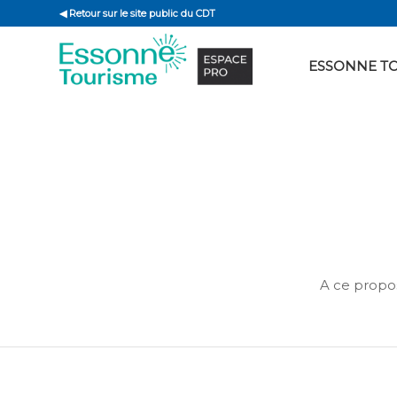
◀ Retour sur le site public du CDT
ESSONNE T
A ce propo