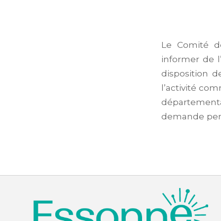
Le Comité dé
informer de 
disposition d
l’activité c
département
demande pers